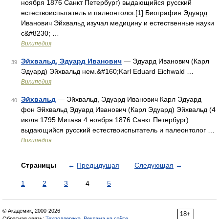
ноября 1876 Санкт Петербург) выдающийся русский
естествоиспытатель и палеонтолог.[1] Биография Эдуард
Иванович Эйхвальд изучал медицину и естественные науки
с&#8230; …
Википедия
Эйхвальд, Эдуард Иванович
— Эдуард Иванович (Карл
39
Эдуард) Эйхвальд нем.&#160;Karl Eduard Eichwald …
Википедия
Эйхвальд
— Эйхвальд, Эдуард Иванович Карл Эдуард
40
фон Эйхвальд Эдуард Иванович (Карл Эдуард) Эйхвальд (4
июля 1795 Митава 4 ноября 1876 Санкт Петербург)
выдающийся русский естествоиспытатель и палеонтолог …
Википедия
Страницы
←
Предыдущая
Следующая
→
1
2
3
4
5
© Академик, 2000-2026
18+
Обратная связь:
Техподдержка
,
Реклама на сайте